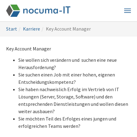
Skip
to
main
You
content
Start
Karriere
Key Account Manager
are
here:
Key Account Manager
Sie wollen sich verändern und suchen eine neue
Herausforderung?
Sie suchen einen Job mit einer hohen, eigenen
Entscheidungskompetenz?
Sie haben nachweislich Erfolg im Vertrieb von IT
Lösungen (Server, Storage, Software) und den
entsprechenden Dienstleistungen und wollen diesen
weiter ausbauen?
Sie möchten Teil des Erfolges eines jungen und
erfolgreichen Teams werden?