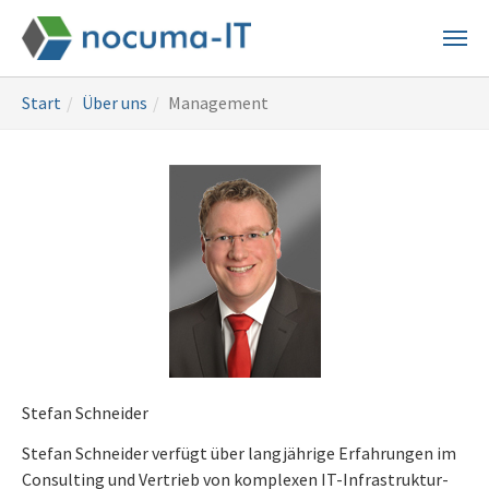
Skip
to
main
You
content
Start
Über uns
Management
are
here:
Stefan Schneider
Stefan Schneider verfügt über langjährige Erfahrungen im
Consulting und Vertrieb von komplexen IT-Infrastruktur-